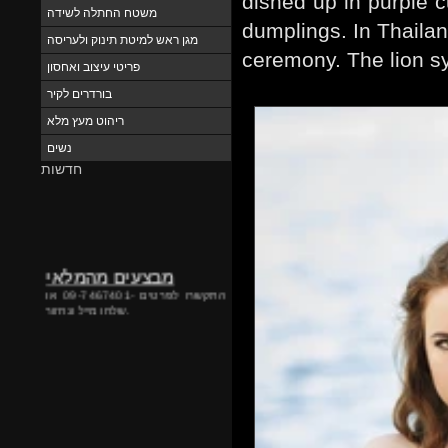
dished up in purple 
משטח החתלה לשידה
dumplings. In Thaila
מגן ראש למיטת תינוק ולעריסה
ceremony. The lion sy
פריטי עיצוב ואחסון
בורדרים לקיר
ריהוט מעץ מלא
נשים
חדשות
מבצעים מהמלאי
התקשרו לפרטים -09-7467401 או
שלחו מייל ונחזור.